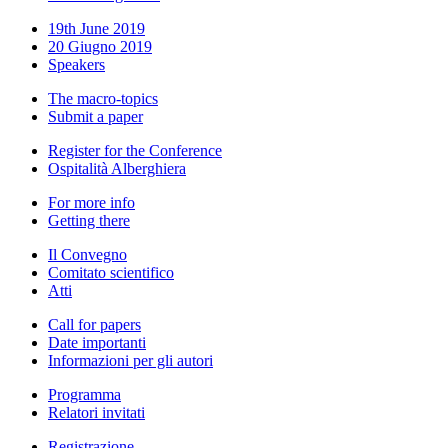
19th June 2019
20 Giugno 2019
Speakers
The macro-topics
Submit a paper
Register for the Conference
Ospitalità Alberghiera
For more info
Getting there
Il Convegno
Comitato scientifico
Atti
Call for papers
Date importanti
Informazioni per gli autori
Programma
Relatori invitati
Registrazione