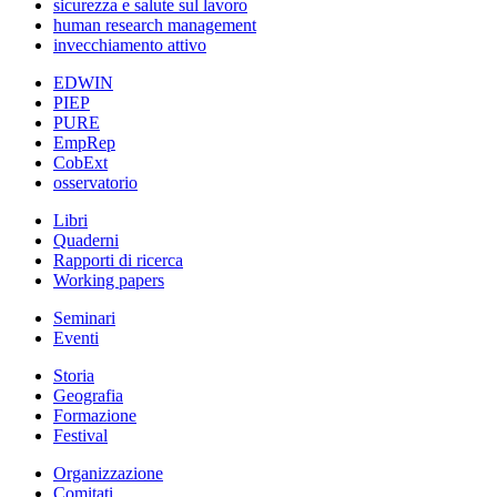
sicurezza e salute sul lavoro
human research management
invecchiamento attivo
EDWIN
PIEP
PURE
EmpRep
CobExt
osservatorio
Libri
Quaderni
Rapporti di ricerca
Working papers
Seminari
Eventi
Storia
Geografia
Formazione
Festival
Organizzazione
Comitati